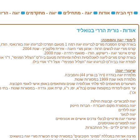
דף הבית
אודות
יוגה - מתחילים
יוגה - מתקדמים
יוגה - הריון
אודות - נורית הררי בנואליד
לימודי יוגה והסמכה:
בוגרת קורס הסמכת מורים לבריגהו יוגה רמה 1 מטעם המרכז לבריגהו יוגה בוורנאסי, הודו, ובישראל, משנת 2006.
קורס מורי יוגה לנשים הרות - ארגון מורי היוגה - אירית פלקוביץ - שנת 2004.
קורס איינגר יוגה - רישיקש, הודו - סוואמי רודרה - שנת 2000.
בוגרת קורס מורים ליוגה לאוכלוסיות רגילות ומיוחדות מטעם ביה"ס "הצליל הפנימי", ד"ר אודי בי
לומדת יוגה בביה"ס לבריגהו יוגה "הצליל הפנימי"- אצל ד"ר אודי בילו.
שיעורי יוגה:
מלמדת יוגה בגדרה (רח’ בן גוריון 44) והסביבה.
מלמדת מאז שנת 1999 במסגרות שונות.
השיעורים מותאמים לפי פלחי אוכלוסיה שונים ומותאמים באופן אישי לאופי הקבוצה.
עד היום לימדתי במקומות שונים (בת"א, יפו, ר"ג, קרית אונו, גדרה - במסגרות שונות - בתי 
וכו’).
יוגה למבוגרים- קבוצות רגילות.
יוגה במסגרת מקום העבודה - חברות הייטק
יוגה לילדים
יוגה לנוער
שיעורי יוגה פרטיים לבעלי צרכים אישיים או אנונימיים
יוגה למפגרים ואוטיסטים.
יוגה הורים ילדים - גיל ההתבגרות.
מרצה אורחת במכללת "סמינר הקיבוצים" במסגרת קורס הכשרת מורי יוגה בנושאים: